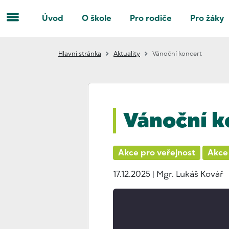
Úvod
O škole
Pro rodiče
Pro žáky
Hlavní stránka
Aktuality
Vánoční koncert
Vánoční k
Akce pro veřejnost
Akce 
17.12.2025
| Mgr. Lukáš Kovář