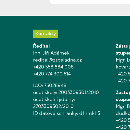
Kontakty
Ředitel
Zástup
Ing. Jiří Adámek
stupe
reditel@zsceladna.cz
Mgr. 
+420 558 684 006
kovar
+420 774 300 514
+420 
+420 
IČO: 75028948
účet školy: 2003309301/2010
Zástup
účet školní jídelny:
stupe
2703309302/2010
Mgr. 
ID datové schránky: dfnmkh3
dudko
+420 
+420 