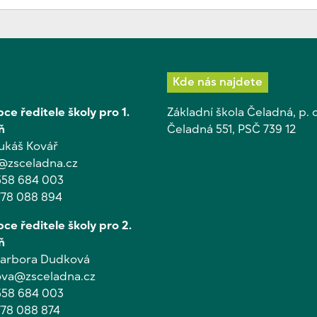
Kde nás najdete
ce ředitele školy pro 1.
Základní škola Čeladná, p. o
ň
Čeladná 551, PSČ 739 12
Lukáš Kovář
@zsceladna.cz
558 684 003
778 088 894
ce ředitele školy pro 2.
ň
Barbora Dudková
va@zsceladna.cz
558 684 003
778 088 874