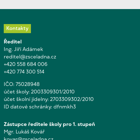
Kontakty
Ředitel
Ing. Jiří Adámek
reditel@zsceladna.cz
+420 558 684 006
+420 774 300 514
IČO: 75028948
účet školy: 2003309301/2010
účet školní jídelny: 2703309302/2010
ID datové schránky: dfnmkh3
Zástupce ředitele školy pro 1. stupeň
Mgr. Lukáš Kovář
kovar@zsceladna.cz