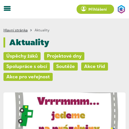
Přihlášení
Hlavní stránka
Aktuality
Aktuality
Úspěchy žáků
Projektové dny
Spolupráce s obcí
Soutěže
Akce tříd
Akce pro veřejnost