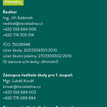
Kontakty
Ředitel
Ing. Jiří Adámek
reditel@zsceladna.cz
+420 558 684 006
+420 774 300 514
IČO: 75028948
účet školy: 2003309301/2010
účet školní jídelny: 2703309302/2010
ID datové schránky: dfnmkh3
Zástupce ředitele školy pro 1. stupeň
Mgr. Lukáš Kovář
kovar@zsceladna.cz
+420 558 684 003
+420 778 088 894