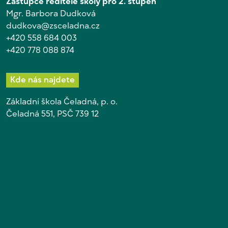
Zástupce ředitele školy pro 2. stupeň
Mgr. Barbora Dudková
dudkova@zsceladna.cz
+420 558 684 003
+420 778 088 874
Kde nás najdete
Základní škola Čeladná, p. o.
Čeladná 551, PSČ 739 12