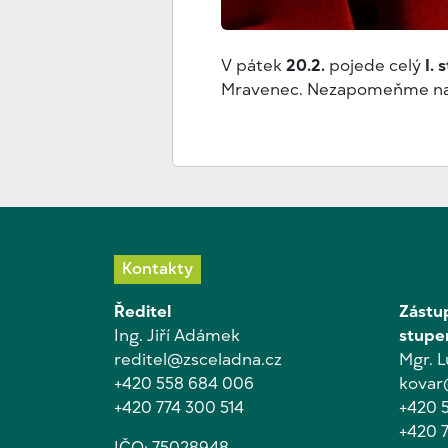
V pátek
20.2.
pojede celý
I. 
Mravenec. Nezapomeňme na 
Kontakty
Ředitel
Zástup
Ing. Jiří Adámek
stupe
reditel@zsceladna.cz
Mgr. 
+420 558 684 006
kovar
+420 774 300 514
+420 
+420 