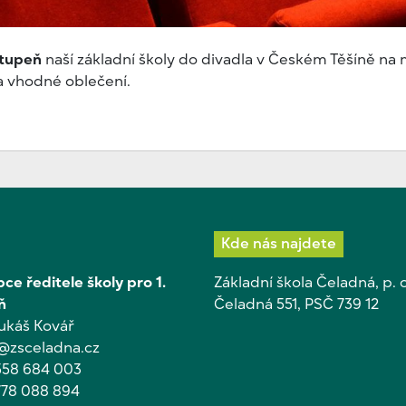
stupeň
naší základní školy do divadla v Českém Těšíně na 
vhodné oblečení.
Kde nás najdete
ce ředitele školy pro 1.
Základní škola Čeladná, p. o
ň
Čeladná 551, PSČ 739 12
Lukáš Kovář
@zsceladna.cz
558 684 003
778 088 894