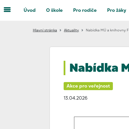
Úvod
O škole
Pro rodiče
Pro žáky
Hlavní stránka
Aktuality
Nabídka MÚ a knihovny Fr
Nabídka M
Akce pro veřejnost
13.04.2026