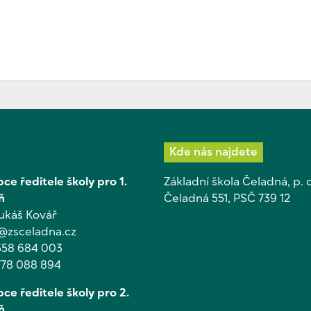
Kde nás najdete
ce ředitele školy pro 1.
Základní škola Čeladná, p. o
ň
Čeladná 551, PSČ 739 12
Lukáš Kovář
@zsceladna.cz
558 684 003
778 088 894
ce ředitele školy pro 2.
ň