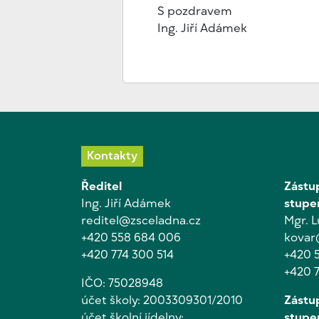
S pozdravem
Ing. Jiří Adámek
Kontakty
Ředitel
Zástup
Ing. Jiří Adámek
stupe
reditel@zsceladna.cz
Mgr. 
+420 558 684 006
kovar
+420 774 300 514
+420 
+420 
IČO: 75028948
účet školy: 2003309301/2010
Zástup
účet školní jídelny:
stupe