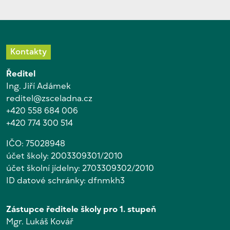
Kontakty
Ředitel
Ing. Jiří Adámek
reditel@zsceladna.cz
+420 558 684 006
+420 774 300 514
IČO: 75028948
účet školy: 2003309301/2010
účet školní jídelny: 2703309302/2010
ID datové schránky: dfnmkh3
Zástupce ředitele školy pro 1. stupeň
Mgr. Lukáš Kovář