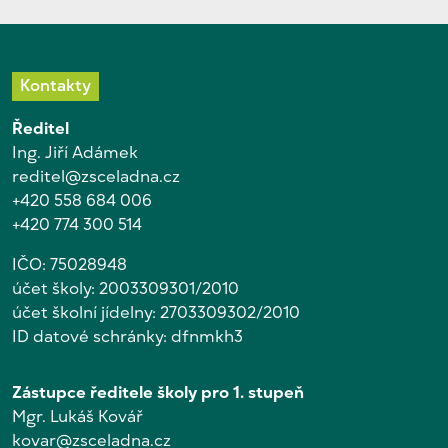
Kontakty
Ředitel
Ing. Jiří Adámek
reditel@zsceladna.cz
+420 558 684 006
+420 774 300 514
IČO: 75028948
účet školy: 2003309301/2010
účet školní jídelny: 2703309302/2010
ID datové schránky: dfnmkh3
Zástupce ředitele školy pro 1. stupeň
Mgr. Lukáš Kovář
kovar@zsceladna.cz