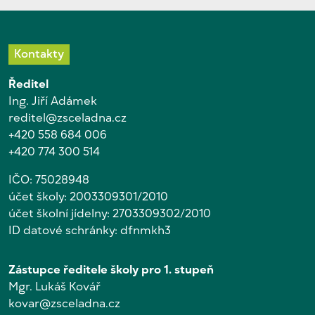
Kontakty
Ředitel
Ing. Jiří Adámek
reditel@zsceladna.cz
+420 558 684 006
+420 774 300 514
IČO: 75028948
účet školy: 2003309301/2010
účet školní jídelny: 2703309302/2010
ID datové schránky: dfnmkh3
Zástupce ředitele školy pro 1. stupeň
Mgr. Lukáš Kovář
kovar@zsceladna.cz