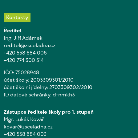
Kontakty
Ředitel
Ing. Jiří Adámek
reditel@zsceladna.cz
+420 558 684 006
+420 774 300 514
IČO: 75028948
účet školy: 2003309301/2010
účet školní jídelny: 2703309302/2010
ID datové schránky: dfnmkh3
Zástupce ředitele školy pro 1. stupeň
Mgr. Lukáš Kovář
kovar@zsceladna.cz
+420 558 684 003