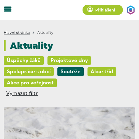
Přihlášení
Hlavní stránka
Aktuality
Aktuality
Úspěchy žáků
Projektové dny
Spolupráce s obcí
Soutěže
Akce tříd
Akce pro veřejnost
Vymazat filtr