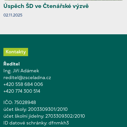
Úspěch ŠD ve Čtenářské výzvě
02.11.2025
Kontakty
Ředitel
Ing. Jiří Adámek
reditel@zsceladna.cz
+420 558 684 006
+420 774 300 514
IČO: 75028948
účet školy: 2003309301/2010
účet školní jídelny: 2703309302/2010
ID datové schránky: dfnmkh3