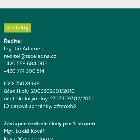
Kontakty
Ředitel
Ing. Jiří Adámek
reditel@zsceladna.cz
+420 558 684 006
+420 774 300 514
IČO: 75028948
účet školy: 2003309301/2010
účet školní jídelny: 2703309302/2010
ID datové schránky: dfnmkh3
Zástupce ředitele školy pro 1. stupeň
Mgr. Lukáš Kovář
kovar@zsceladna.cz