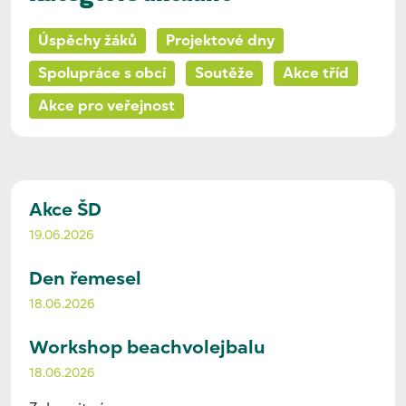
Úspěchy žáků
Projektové dny
Spolupráce s obcí
Soutěže
Akce tříd
Akce pro veřejnost
Akce ŠD
19.06.2026
Den řemesel
18.06.2026
Workshop beachvolejbalu
18.06.2026